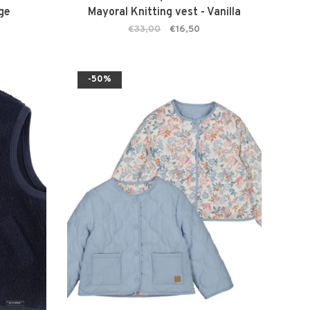
ige
Mayoral Knitting vest - Vanilla
€33,00
€16,50
-50%