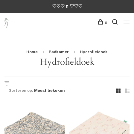
♡♡♡ n ♡♡♡
0
Home
Badkamer
Hydrofieldoek
Hydrofieldoek
Sorteren op: