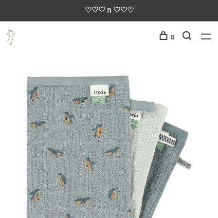
♡♡♡ n ♡♡♡
0