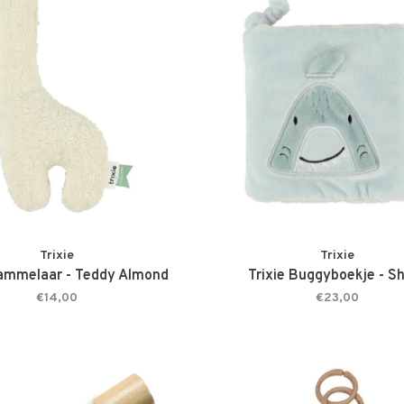
Trixie
Trixie
Rammelaar - Teddy Almond
Trixie Buggyboekje - S
€14,00
€23,00