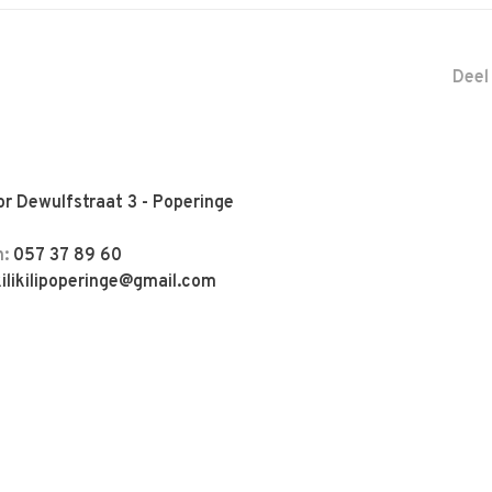
Deel
r Dewulfstraat 3 - Poperinge
n:
057 37 89 60
kilikilipoperinge@gmail.com