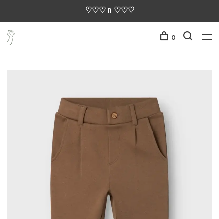
♡♡♡ n ♡♡♡
0