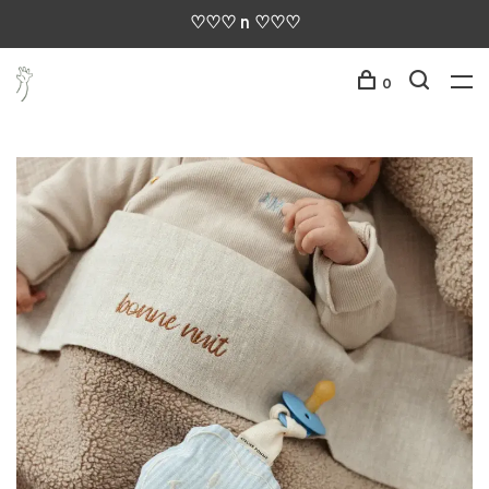
♡♡♡ n ♡♡♡
0