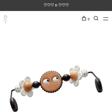
♡♡♡ n ♡♡♡
0