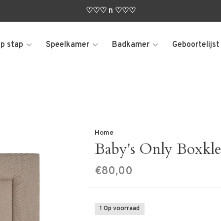
♡♡♡ n ♡♡♡
p stap
Speelkamer
Badkamer
Geboortelijst
Home
Baby's Only Boxkle
€80,00
1 Op voorraad