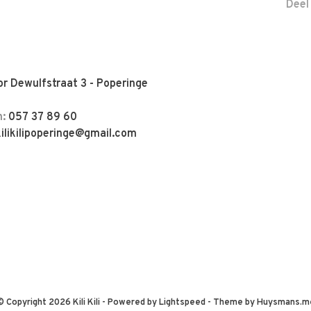
Deel
r Dewulfstraat 3 - Poperinge
n:
057 37 89 60
kilikilipoperinge@gmail.com
© Copyright 2026 Kili Kili
- Powered by
Lightspeed
- Theme by
Huysmans.m