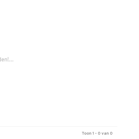
n!...
Toon 1 - 0 van 0