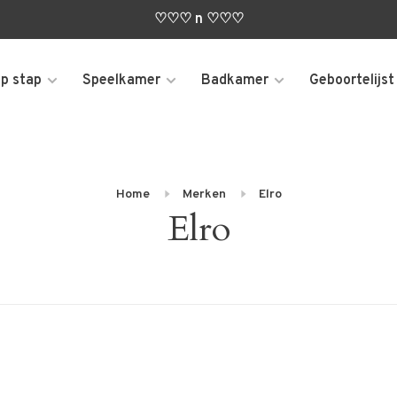
♡♡♡ n ♡♡♡
p stap
Speelkamer
Badkamer
Geboortelijst
Home
Merken
Elro
Elro