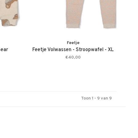
Feetje
Bear
Feetje Volwassen - Stroopwafel - XL
€40,00
Toon 1 - 9 van 9