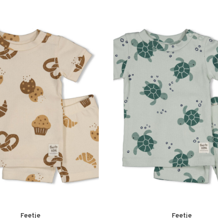
Feetje
Feetje