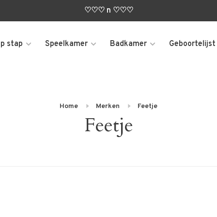
♡♡♡ n ♡♡♡
p stap
Speelkamer
Badkamer
Geboortelijst
Home
Merken
Feetje
Feetje