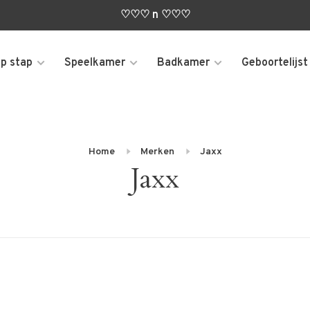
♡♡♡ n ♡♡♡
p stap
Speelkamer
Badkamer
Geboortelijst
Home
Merken
Jaxx
Jaxx