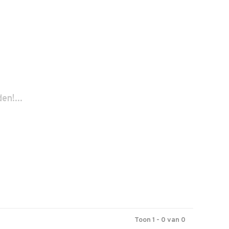
n!...
Toon 1 - 0 van 0