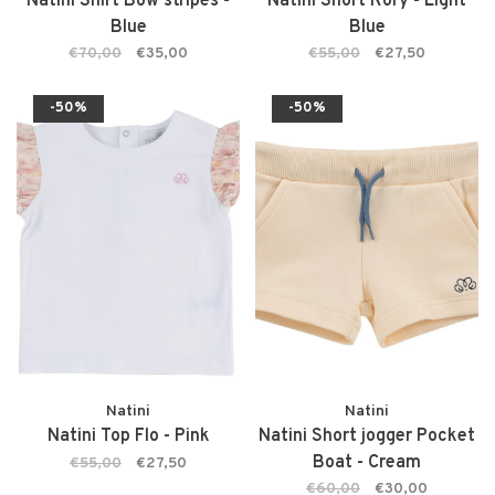
Natini Shirt Bow stripes -
Natini Short Rory - Light
Blue
Blue
€70,00
€35,00
€55,00
€27,50
-50%
-50%
Natini
Natini
Natini Top Flo - Pink
Natini Short jogger Pocket
Boat - Cream
€55,00
€27,50
€60,00
€30,00