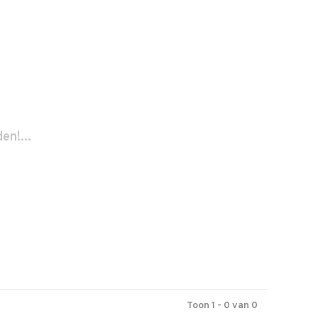
n!...
Toon 1 - 0 van 0