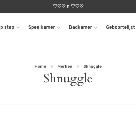
♡♡♡ n ♡♡♡
p stap
Speelkamer
Badkamer
Geboortelijst
Home
Merken
Shnuggle
Shnuggle