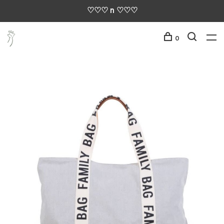
♡♡♡ n ♡♡♡
0