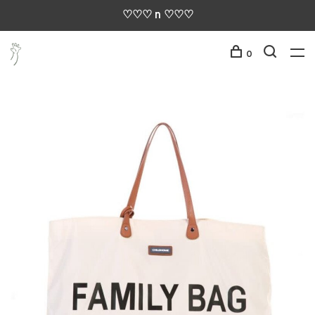
♡♡♡ n ♡♡♡
0