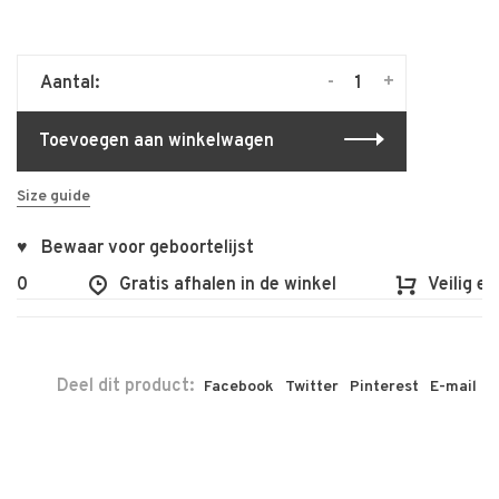
-
+
Aantal:
Toevoegen aan winkelwagen
Size guide
♥ Bewaar voor geboortelijst
100
Gratis afhalen in de winkel
Veilig en
Deel dit product:
Facebook
Twitter
Pinterest
E-mail