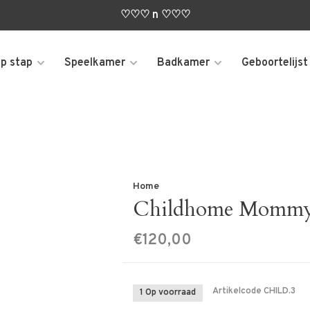
♡♡♡ n ♡♡♡
p stap
Speelkamer
Badkamer
Geboortelijst
Home
Childhome Mommy 
€120,00
Artikelcode
CHILD.3
1 Op voorraad