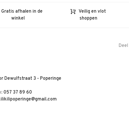
Gratis afhalen in de
Veilig en vlot
winkel
shoppen
Deel
r Dewulfstraat 3 - Poperinge
n:
057 37 89 60
kilikilipoperinge@gmail.com