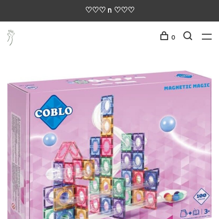
♡♡♡ n ♡♡♡
0