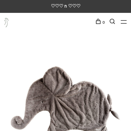
♡♡♡ n ♡♡♡
0