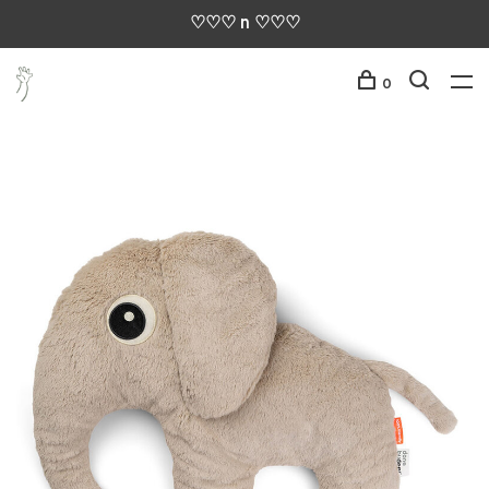
♡♡♡ n ♡♡♡
0