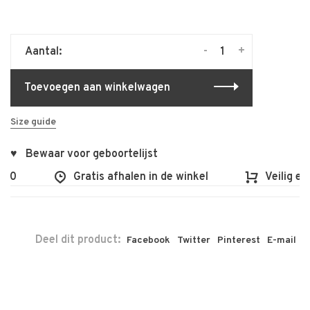
-
+
Aantal:
Toevoegen aan winkelwagen
Size guide
♥ Bewaar voor geboortelijst
00
Gratis afhalen in de winkel
Veilig en 
Deel dit product:
Facebook
Twitter
Pinterest
E-mail