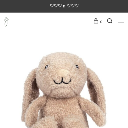
♡♡♡ n ♡♡♡
0