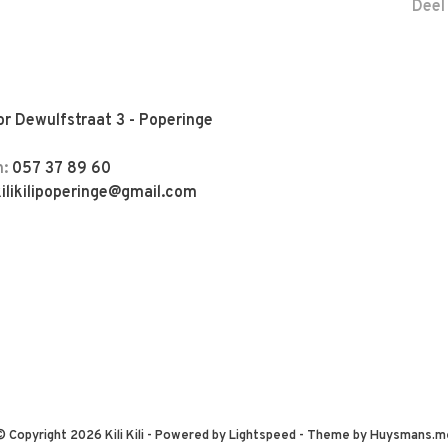
Deel
r Dewulfstraat 3 - Poperinge
n:
057 37 89 60
kilikilipoperinge@gmail.com
© Copyright 2026 Kili Kili
- Powered by
Lightspeed
- Theme by
Huysmans.m