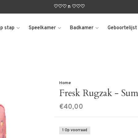
♡♡♡ n ♡♡♡
p stap
Speelkamer
Badkamer
Geboortelijst
Home
Fresk Rugzak - Sum
€40,00
1 Op voorraad