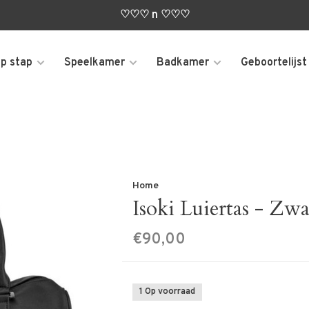
♡♡♡ n ♡♡♡
p stap
Speelkamer
Badkamer
Geboortelijst
Home
Isoki Luiertas - Zwa
€90,00
1 Op voorraad