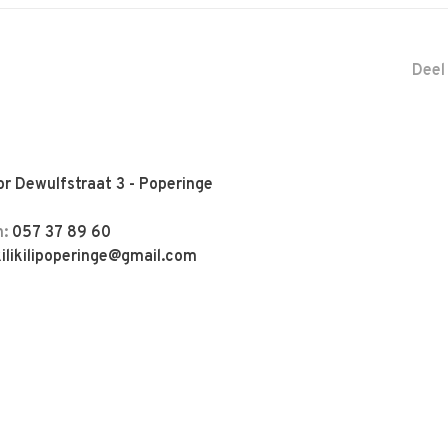
Deel
r Dewulfstraat 3 - Poperinge
n:
057 37 89 60
kilikilipoperinge@gmail.com