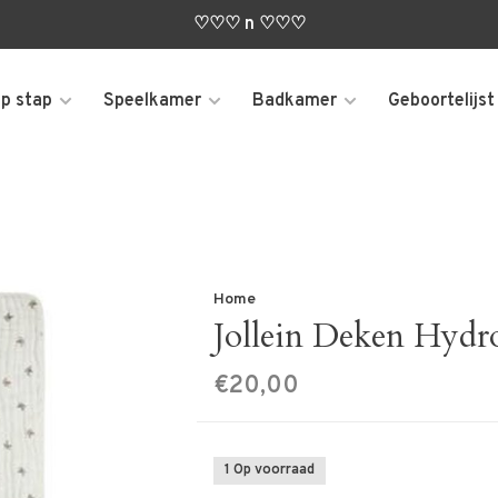
♡♡♡ n ♡♡♡
p stap
Speelkamer
Badkamer
Geboortelijst
Home
Jollein Deken Hydro
€20,00
1 Op voorraad