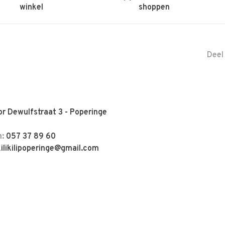
winkel
shoppen
Deel
r Dewulfstraat 3 - Poperinge
n:
057 37 89 60
kilikilipoperinge@gmail.com