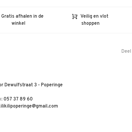
Gratis afhalen in de
Veilig en vlot
winkel
shoppen
Deel
r Dewulfstraat 3 - Poperinge
n:
057 37 89 60
kilikilipoperinge@gmail.com