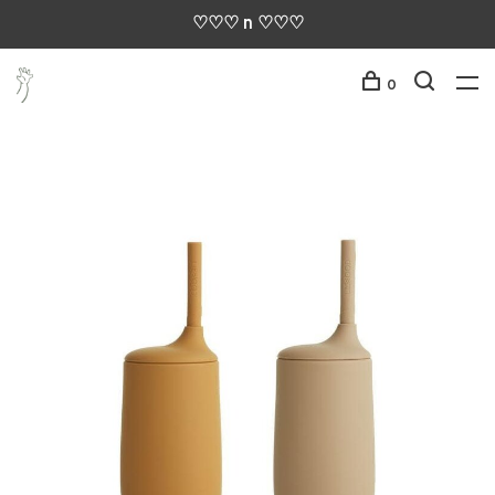
♡♡♡ n ♡♡♡
0