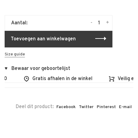
-
+
Aantal:
Toevoegen aan winkelwagen
Size guide
♥ Bewaar voor geboortelijst
100
Gratis afhalen in de winkel
Veilig en 
Deel dit product:
Facebook
Twitter
Pinterest
E-mail