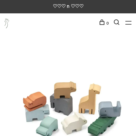
♡♡♡ n ♡♡♡
0