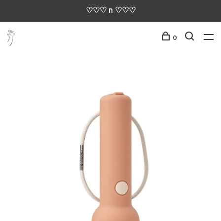
♡♡♡ n ♡♡♡
0