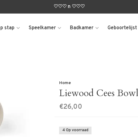
♡♡♡ n ♡♡♡
p stap
Speelkamer
Badkamer
Geboortelijst
Home
Liewood Cees Bowl
€26,00
4 Op voorraad