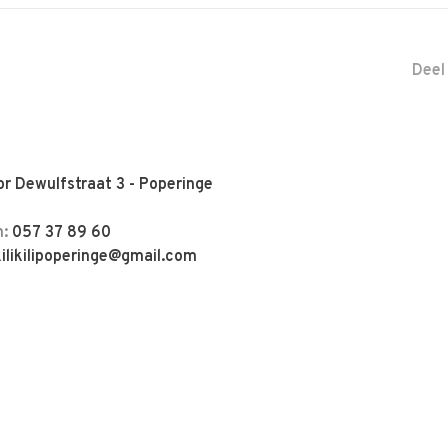
Deel
r Dewulfstraat 3 - Poperinge
n:
057 37 89 60
kilikilipoperinge@gmail.com