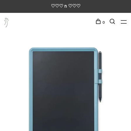
♡♡♡ n ♡♡♡
0