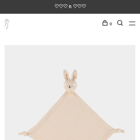
♡♡♡ n ♡♡♡
0