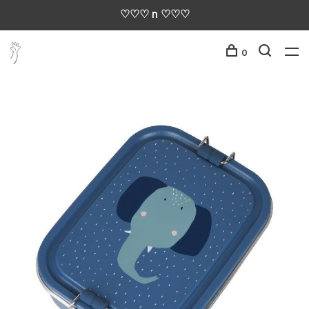
♡♡♡ n ♡♡♡
0