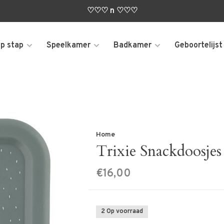
♡♡♡ n ♡♡♡
p stap
Speelkamer
Badkamer
Geboortelijst
Home
Trixie Snackdoosjes
€16,00
2 Op voorraad