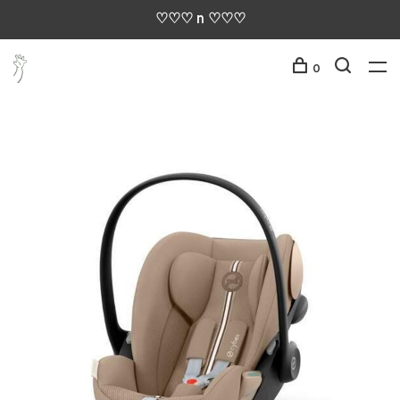
♡♡♡ n ♡♡♡
0