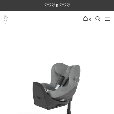
♡♡♡ n ♡♡♡
0