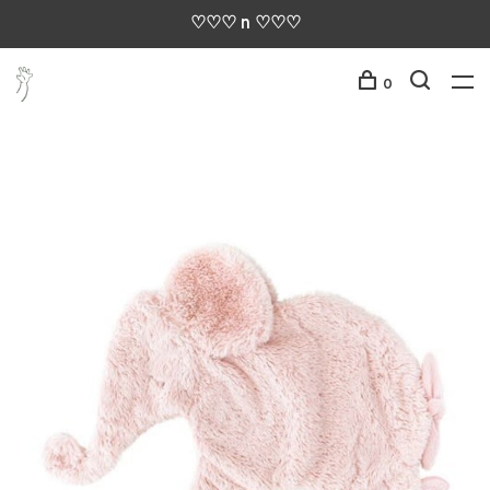
♡♡♡ n ♡♡♡
0