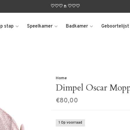
♡♡♡ n ♡♡♡
p stap
Speelkamer
Badkamer
Geboortelijst
Home
Dimpel Oscar Mopp
€80,00
1 Op voorraad