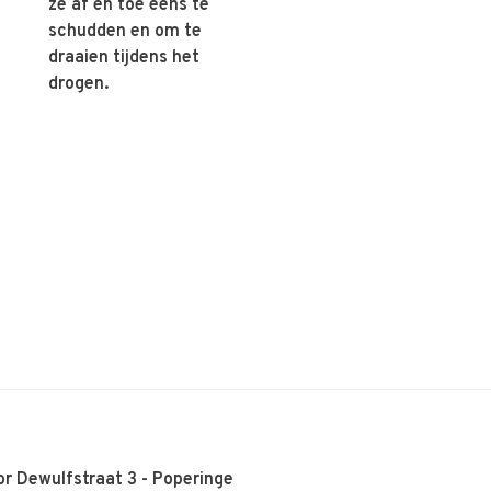
ze af en toe eens te
schudden en om te
draaien tijdens het
drogen.
r Dewulfstraat 3 - Poperinge