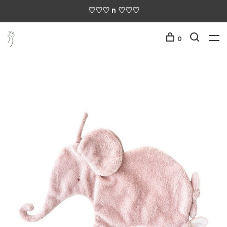
♡♡♡ n ♡♡♡
0