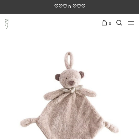
♡♡♡ n ♡♡♡
0