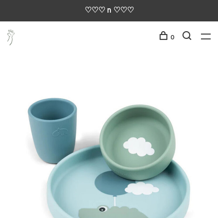
♡♡♡ n ♡♡♡
0