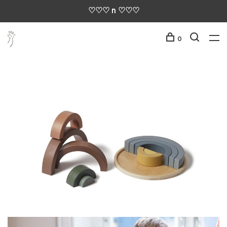
♡♡♡ n ♡♡♡
0