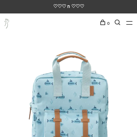
♡♡♡ n ♡♡♡
0