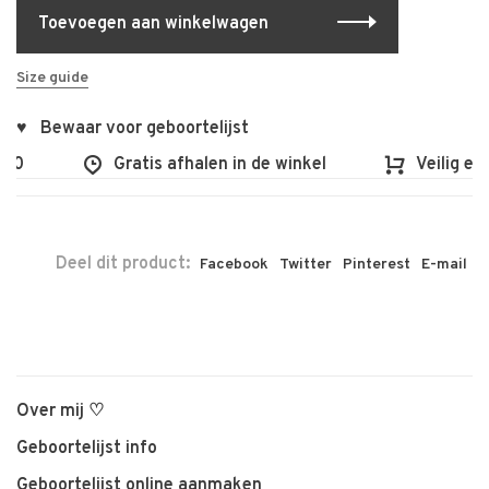
Toevoegen aan winkelwagen
Size guide
♥ Bewaar voor geboortelijst
00
Gratis afhalen in de winkel
Veilig en 
Deel dit product:
Facebook
Twitter
Pinterest
E-mail
Over mij ♡
Geboortelijst info
Geboortelijst online aanmaken