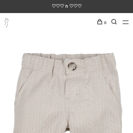
♡♡♡ n ♡♡♡
0