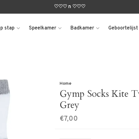
♡♡♡ n ♡♡♡
p stap
Speelkamer
Badkamer
Geboortelijst
Home
Gymp Socks Kite T
Grey
€7,00