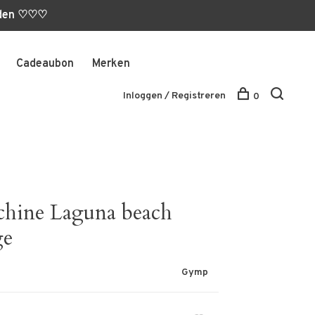
orden ♡♡♡
Cadeaubon
Merken
Inloggen / Registreren
0
chine Laguna beach
ge
Gymp