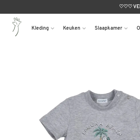
♡♡♡ VERL
Kleding
Keuken
Slaapkamer
O