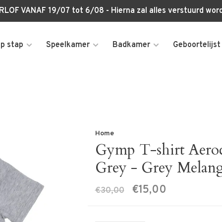
OF VANAF 19/07 tot 6/08 - Hierna zal alles verstuurd w
p stap
Speelkamer
Badkamer
Geboortelijst
Home
Gymp T-shirt Aero
Grey - Grey Melan
€15,00
€30,00