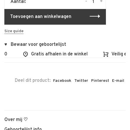
-
+
Aantal:
Toevoegen aan winkelwagen
Size guide
♥ Bewaar voor geboortelijst
00
Gratis afhalen in de winkel
Veilig en 
Deel dit product:
Facebook
Twitter
Pinterest
E-mail
Over mij ♡
Geboortelijst info