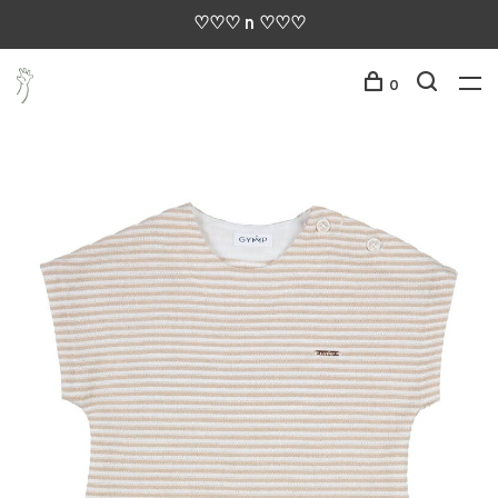
♡♡♡ n ♡♡♡
0