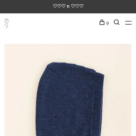
♡♡♡ n ♡♡♡
0