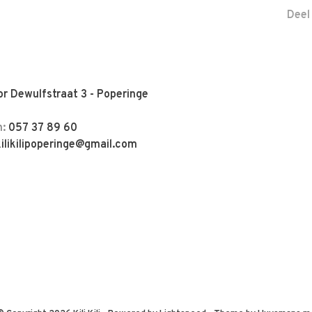
Deel
r Dewulfstraat 3 - Poperinge
n:
057 37 89 60
kilikilipoperinge@gmail.com