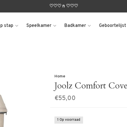
♡♡♡ n ♡♡♡
p stap
Speelkamer
Badkamer
Geboortelijst
Home
Joolz Comfort Cove
€55,00
1 Op voorraad