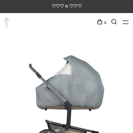
♡♡♡ n ♡♡♡
0