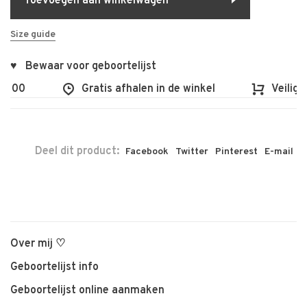
Toevoegen aan winkelwagen
Size guide
♥ Bewaar voor geboortelijst
€100
Gratis afhalen in de winkel
Veilig e
Deel dit product:
Facebook
Twitter
Pinterest
E-mail
Over mij ♡
Geboortelijst info
Geboortelijst online aanmaken