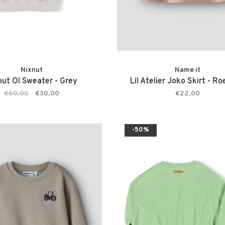
Nixnut
Name it
nut OI Sweater - Grey
Lil Atelier Joko Skirt - R
€60,00
€30,00
€22,00
-50%