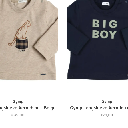
Gymp
Gymp
gsleeve Aerochine - Beige
Gymp Longsleeve Aerodoux
€35,00
€31,00