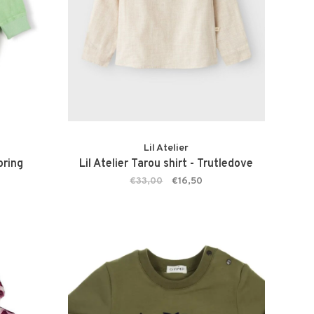
Lil Atelier
pring
Lil Atelier Tarou shirt - Trutledove
€33,00
€16,50