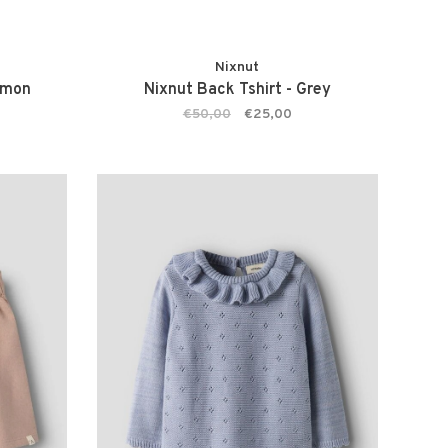
Nixnut
almon
Nixnut Back Tshirt - Grey
€50,00
€25,00