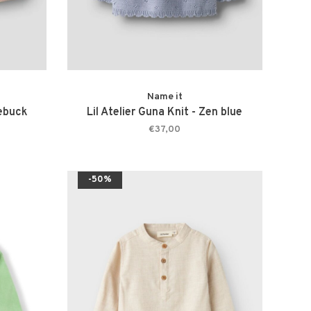
Name it
oebuck
Lil Atelier Guna Knit - Zen blue
€37,00
-50%