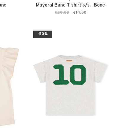
Bone
Mayoral Band T-shirt s/s - Bone
€29,00
€14,50
-50%